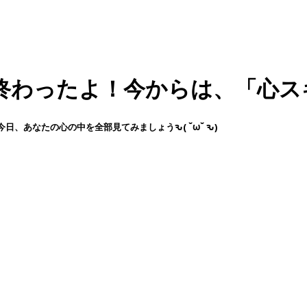
終わったよ！今からは、「心ス
、あなたの心の中を全部見てみましょうԅ( ˘ω˘ ԅ)