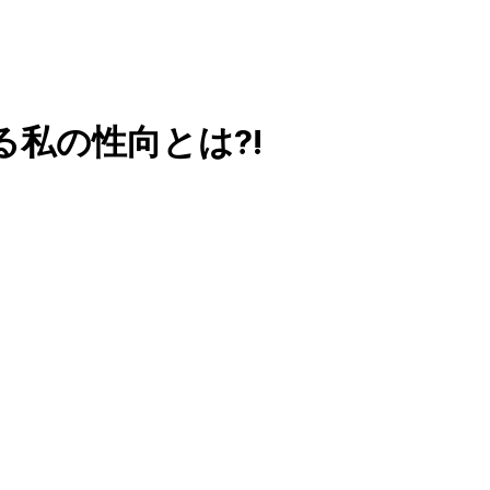
私の性向とは?!
。