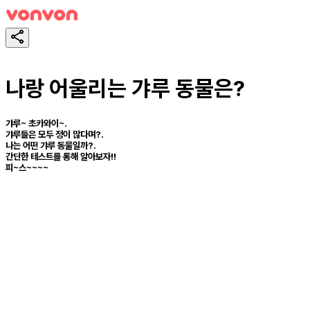
나랑 어울리는 갸루 동물은?
갸루~ 초카와이~.
갸루들은 모두 정이 많다며?.
나는 어떤 갸루 동물일까?.
간단한 테스트를 통해 알아보자!!
피~스~~~~
スタート！
シェア